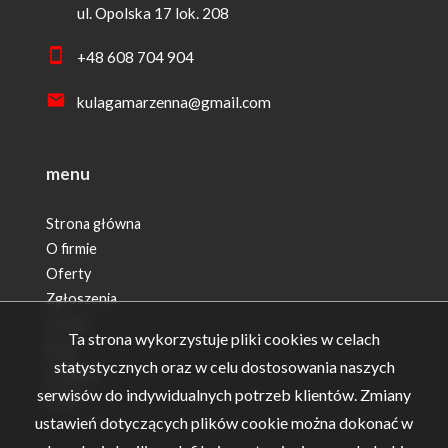
ul. Opolska 17 lok. 208
+48 608 704 904
kulagamarzenna@gmail.com
menu
Strona główna
O firmie
Oferty
Zgłoszenia
Usługi
Ta strona wykorzystuje pliki cookies w celach
Blog
statystycznych oraz w celu dostosowania naszych
Kontakt
serwisów do indywidualnych potrzeb klientów. Zmiany
Rodo
ustawień dotyczących plików cookie można dokonać w