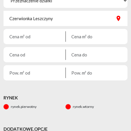
RYNEK
rynek.pierwotny
rynek.wtorny
DODATKOWE.OPCJE