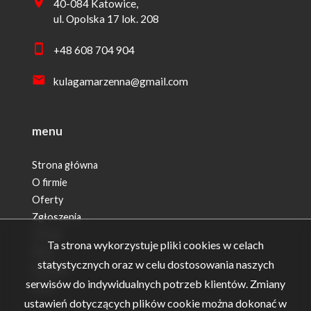
40-084 Katowice,
ul. Opolska 17 lok. 208
+48 608 704 904
kulagamarzenna@gmail.com
menu
Strona główna
O firmie
Oferty
Zgłoszenia
Usługi
Ta strona wykorzystuje pliki cookies w celach
Blog
statystycznych oraz w celu dostosowania naszych
Kontakt
serwisów do indywidualnych potrzeb klientów. Zmiany
Rodo
ustawień dotyczących plików cookie można dokonać w