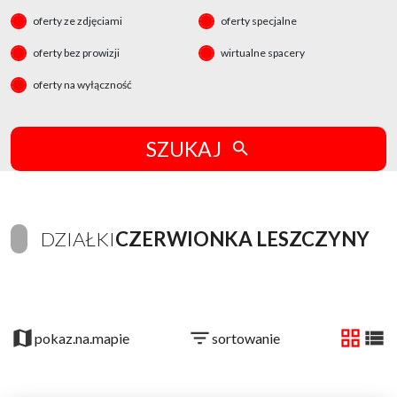
oferty ze zdjęciami
oferty specjalne
oferty bez prowizji
wirtualne spacery
oferty na wyłączność
SZUKAJ
DZIAŁKI
CZERWIONKA LESZCZYNY
+
−
pokaz.na.mapie
sortowanie
tabela
list