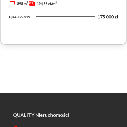
2
2
898 m
194,88 zł/m
175 000 zł
QUA-GS-519
QUALITY Nieruchomości