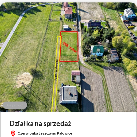
Dodaj 
Bez prowizji
Leaflet
|
© OpenMapTiles
© OpenStreetMap contributors
Działka na sprzedaż
Czerwionka Leszczyny, Palowice